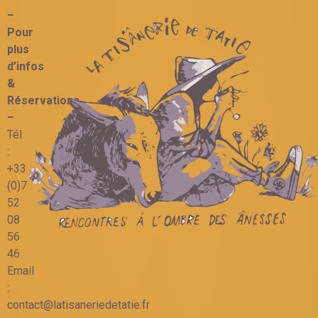
–
Pour
plus
d’infos
&
Réservations
–
Tél
:
+33
(0)7
52
08
56
46
Email
:
contact@latisaneriedetatie.fr